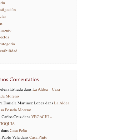
ria
stigación
cias
as
rimonio
yectos
categoría
enibilidad
elena Estrada
dans
La Aldea – Casa
ada Moreno
ra Daniela Martinez Lopez
dans
La Aldea
asa Posada Moreno
 Carlos Cruz
dans
VEGACHI –
TIOQUIA
dans
Casa Peña
 Pablo Vela
dans
Casa Pinto