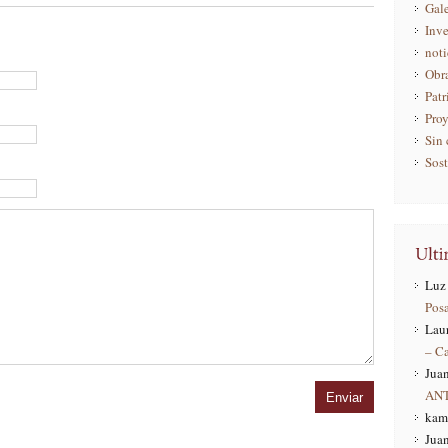
Gale
Inve
noti
Obr
Pat
Pro
Sin 
Sost
Luz 
Pos
Lau
– C
Juan
AN
kam
Juan