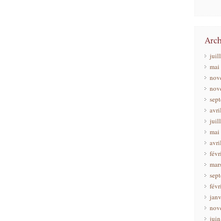
juil
mai
nov
nov
sep
avri
juil
mai
avri
févr
mar
sep
févr
janv
nov
jui