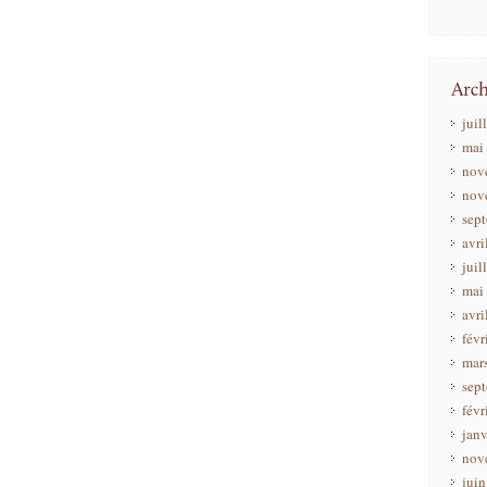
juil
mai
nov
nov
sep
avri
juil
mai
avri
févr
mar
sep
févr
janv
nov
jui