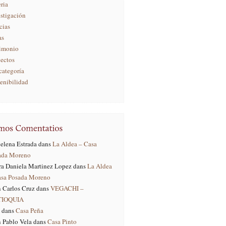
ria
stigación
cias
as
rimonio
yectos
categoría
enibilidad
elena Estrada
dans
La Aldea – Casa
ada Moreno
ra Daniela Martinez Lopez
dans
La Aldea
asa Posada Moreno
 Carlos Cruz
dans
VEGACHI –
TIOQUIA
dans
Casa Peña
 Pablo Vela
dans
Casa Pinto