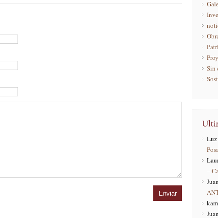
Gale
Inve
noti
Obr
Pat
Pro
Sin 
Sost
Luz 
Pos
Lau
– C
Juan
AN
kam
Juan