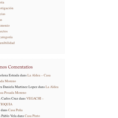
ria
stigación
cias
as
rimonio
yectos
categoría
enibilidad
elena Estrada
dans
La Aldea – Casa
ada Moreno
ra Daniela Martinez Lopez
dans
La Aldea
asa Posada Moreno
 Carlos Cruz
dans
VEGACHI –
TIOQUIA
dans
Casa Peña
 Pablo Vela
dans
Casa Pinto