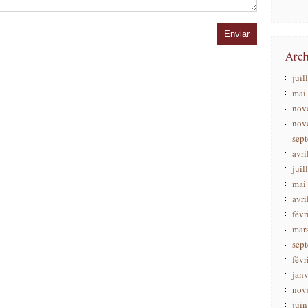
juil
mai
nov
nov
sep
avri
juil
mai
avri
févr
mar
sep
févr
janv
nov
jui