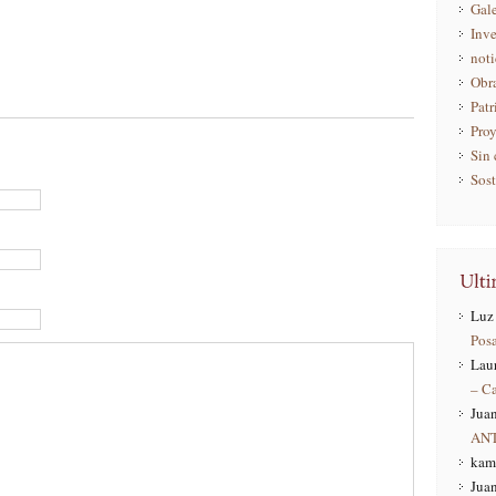
Gale
Inve
noti
Obr
Pat
Pro
Sin 
Sost
Luz 
Pos
Lau
– C
Juan
AN
kam
Juan