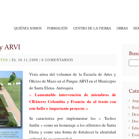
QUIÉNES SOMOS
FORMACIÓN
CENTRO DE LA TIERRA
OBRAS
DO
CTOS
| EL 20.11.2009 | 0 COMENTARIOS
Vista aérea del volumen de la Escuela de Artes y
Oficios de Mazo en el Parque ARVI en el Municipio
de Santa Elena- Antioquia
Lamentable intervención de miembros de
«
Arqu
CRAterre Colombia y Francia da al traste con
Bar
este bello e importante proyecto »
Desa
Se caracteriza por implementar los « Techos
Doc
Jardín » como un homenaje a los silleteros de Santa
Edu
Elena y como una forma de fortalecer la identidad
Eve
cultural de su comunidad.