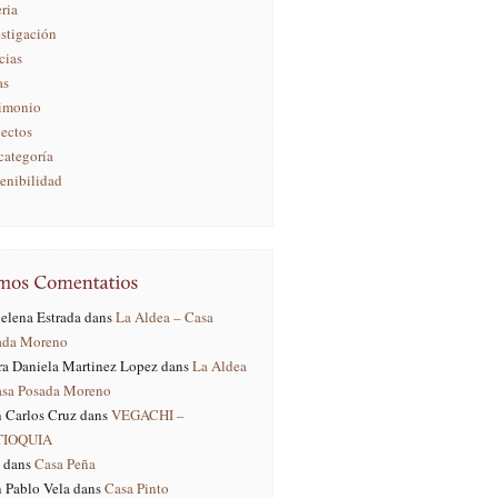
ria
stigación
cias
as
rimonio
yectos
categoría
enibilidad
elena Estrada
dans
La Aldea – Casa
ada Moreno
ra Daniela Martinez Lopez
dans
La Aldea
asa Posada Moreno
 Carlos Cruz
dans
VEGACHI –
TIOQUIA
dans
Casa Peña
 Pablo Vela
dans
Casa Pinto