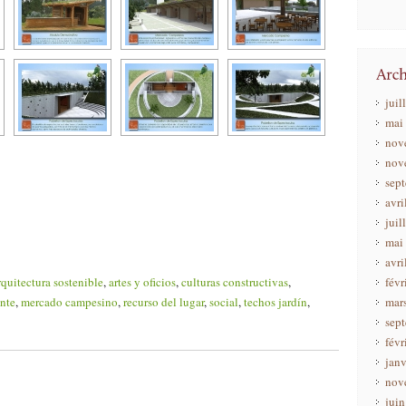
juil
mai
nov
nov
sep
avri
juil
mai
avri
rquitectura sostenible
,
artes y oficios
,
culturas constructivas
,
févr
nte
,
mercado campesino
,
recurso del lugar
,
social
,
techos jardín
,
mar
sep
févr
janv
nov
jui