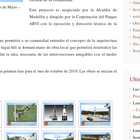
Gale
ios de Mazo –
Inve
Este proyecto es auspiciado por la Alcaldía de
noti
Medellín y dirigido por la Corporación del Parque
Obr
ARVI con la ejecución y dirección técnica de la
Pat
Pro
ue permitirá a su comunidad entender el concepto de la arquitectura
Sin 
 lugar.Allí se formará mano de obra local que permitirá reintrodcir las
Sost
idar la idea, necesaria, de las intervenciones amigables con el medio
u primera fase para el mes de octubre de 2010. Las obras se inician el
Luz 
Pos
Lau
– C
Juan
AN
kam
Juan