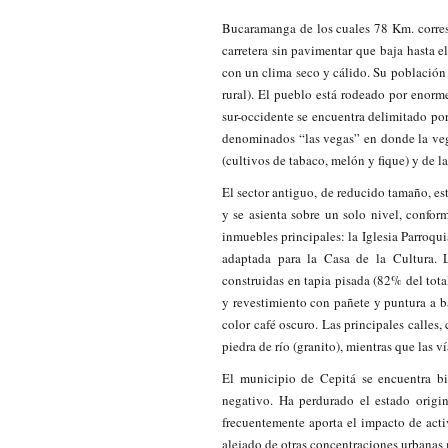
Bucaramanga de los cuales 78 Km. corres
carretera sin pavimentar que baja hasta e
con un clima seco y cálido. Su población 
rural). El pueblo está rodeado por enorme
sur-occidente se encuentra delimitado po
denominados “las vegas” en donde la veg
(cultivos de tabaco, melón y fique) y de l
El sector antiguo, de reducido tamaño, es
y se asienta sobre un solo nivel, conform
inmuebles principales: la Iglesia Parroquial
adaptada para la Casa de la Cultura. L
construidas en tapia pisada (82% del tota
y revestimiento con pañete y puntura a b
color café oscuro. Las principales calles
piedra de río (granito), mientras que las ví
El municipio de Cepitá se encuentra bi
negativo. Ha perdurado el estado origin
frecuentemente aporta el impacto de act
alejado de otras concentraciones urbanas m