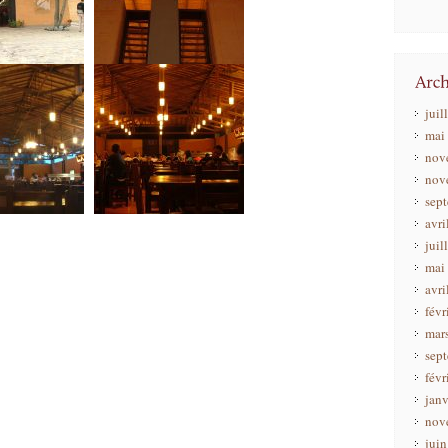
juil
mai
nov
nov
sep
avri
juil
mai
avri
févr
mar
sep
févr
janv
nov
jui