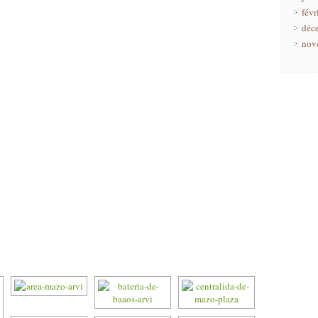
févr
déc
nov