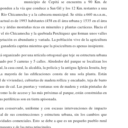
municipio de Cepitá se encuentra a 90 Km. de
ponden a la vía que conduce a San Gil y los 12 Km. restantes a una
l Río Chicamocha y a la cabecera municipal. Se sitúa a 660 m.s.n.m.,
actual es de 1993 habitantes (458 en él área urbana y 1535 en el área
s y áridas montañas ricas en minerales y plantas cactáceas. Hacia el
r el río Chicamocha y la quebrada Perchiquez que forman unos valles
etación es abundante y variada. La población vive de la agricultura
a ganadería caprina mientras que la piscicultura es apenas insipiente.
tá organizado por una retícula ortogonal que teje su estructura urbana
ado por 5 carreras y 5 calles. Alrededor del parque se localizan los
, la casa cural, la alcaldía, la policía y la antigua Iglesia Jesuita, hoy
a mayoría de las edificaciones consta de una sola planta. Están
l de viviendas), cubiertas de madera rolliza y encañado, teja de barro
ase de cal. Las puertas y ventanas son de madera y están pintadas de
, como la de acceso y las más próximas al parque, están construidas en
as periféricas son en tierra apisonada.
en conservado, uniforme y con escasas intervenciones de impacto
al de sus construcciones y estructura urbana, sin los cambios que
ividades comerciales. Esto se debe a que es un pequeño pueblo rural
ayores y de las rutas principales.