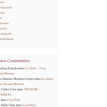
ria
stigación
cias
as
rimonio
yectos
categoría
enibilidad
elena Estrada
dans
La Aldea – Casa
ada Moreno
ra Daniela Martinez Lopez
dans
La Aldea
asa Posada Moreno
 Carlos Cruz
dans
VEGACHI –
TIOQUIA
dans
Casa Peña
 Pablo Vela
dans
Casa Pinto