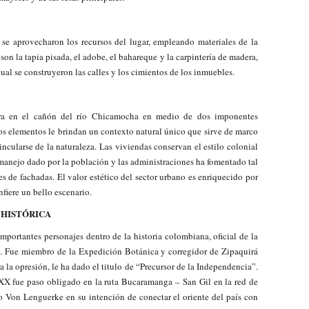
s se aprovecharon los recursos del lugar, empleando materiales de la
 son la tapia pisada, el adobe, el bahareque y la carpintería de madera,
cual se construyeron las calles y los cimientos de los inmuebles.
tra en el cañón del río Chicamocha en medio de dos imponentes
tos elementos le brindan un contexto natural único que sirve de marco
ncularse de la naturaleza. Las viviendas conservan el estilo colonial
l manejo dado por la población y las administraciones ha fomentado tal
es de fachadas. El valor estético del sector urbano es enriquecido por
nfiere un bello escenario.
 HISTÓRICA
portantes personajes dentro de la historia colombiana, oficial de la
tá. Fue miembro de la Expedición Botánica y corregidor de Zipaquirá
a la opresión, le ha dado el titulo de “Precursor de la Independencia”.
 XX fue paso obligado en la ruta Bucaramanga – San Gil en la red de
Von Lenguerke en su intención de conectar el oriente del país con