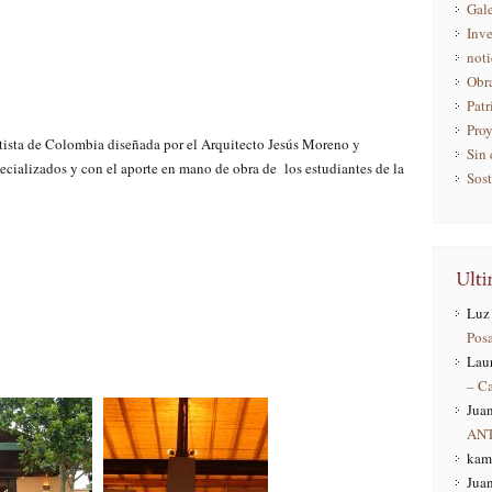
Gale
Inve
noti
Obr
Pat
Pro
tista de Colombia diseñada por el Arquitecto Jesús Moreno y
Sin 
ecializados y con el aporte en mano de obra de los estudiantes de la
Sost
Luz 
Pos
Lau
– C
Juan
AN
kam
Juan