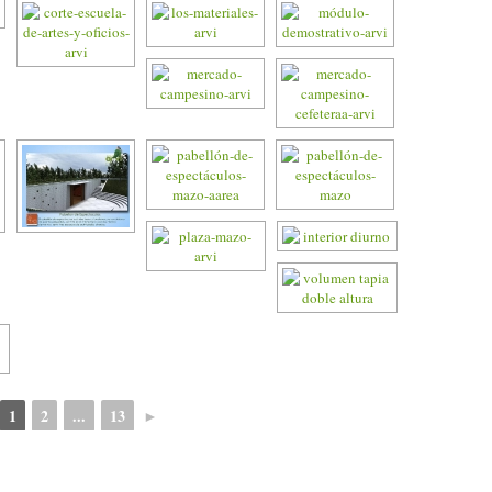
1
2
...
13
►